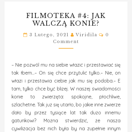
FILMOTEKA
FILMOTEKA #4: JAK
#4:
WALCZĄ KONIE?
JAK
WALCZĄ
Comments
3 Lutego, 2021
Viridila
0
KONIE?
Comment
– Nie pozwól mu na siebie włazić i przestawiać się
tak łbem…– On się chce przytulić tylko.– Nie, on
włazi i przestawia ciebie jak mu się podoba.– E
tam, tylko chce być bliżej. W naszej świadomości
konie to zwierzęta: spokojne, płochliwe,
szlachetne. Tak już się utarło, bo jakie inne zwierze
dało by przez tysiące lat tak dużo innemu
gatunkowi? Można stwierdzić, że nasza
cywilizacja bez nich była by na zupełnie innym