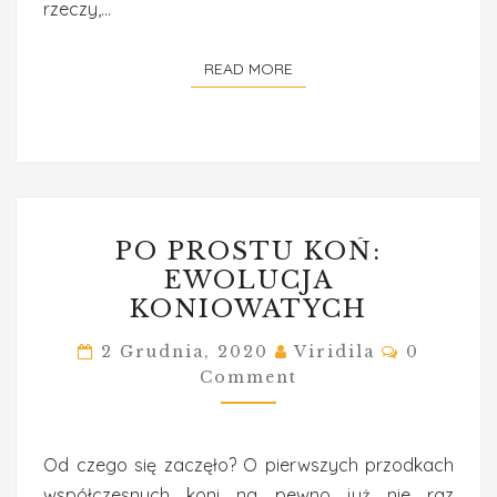
rzeczy,…
READ MORE
READ MORE
PO
PO PROSTU KOŃ:
PROSTU
EWOLUCJA
KOŃ:
KONIOWATYCH
EWOLUCJA
KONIOWATYCH
Comment
2 Grudnia, 2020
Viridila
0
Comment
Od czego się zaczęło? O pierwszych przodkach
współczesnych koni na pewno już nie raz