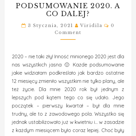
PODSUMOWANIE 2020. A
2020.
CO DALEJ?
A
CO
Comment
3 Stycznia, 2021
Viridila
0
DALEJ?
Comment
2020 – nie taki zły! Inność minionego 2020 jest dla
nas wszystkich jasna 🙂 Każde podsumowanie
jakie widziałam podkreślało jak bardzo ostatnie
12 miesięcy zmieniło wszystkim nie tylko plany, ale
też życie. Dla mnie 2020 rok był jednym z
lepszych pod kątem tego co się udało. Jego
początek – pierwszy kwartał – był dla mnie
trudny, ale to z zawodowego pola. Wszystko się
jednak ustabilizowało już w kwietniu i… w zasadzie
z każdym miesiącem było coraz lepiej. Choć były