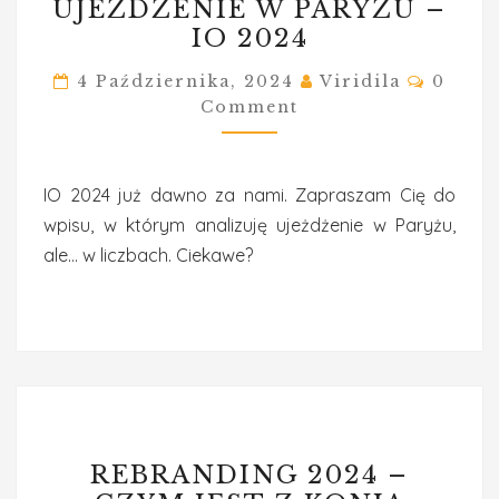
UJEŻDŻENIE W PARYŻU –
W
IO 2024
PARYŻU
–
Comme
4 Października, 2024
Viridila
0
IO
Comment
2024
IO 2024 już dawno za nami. Zapraszam Cię do
wpisu, w którym analizuję ujeżdżenie w Paryżu,
ale… w liczbach. Ciekawe?
REBRANDING
REBRANDING 2024 –
2024