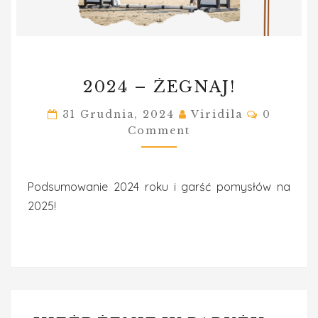
2024
2024 – ŻEGNAJ!
–
ŻEGNAJ!
Comment
31 Grudnia, 2024
Viridila
0
Comment
Podsumowanie 2024 roku i garść pomysłów na
2025!
UJEŻDŻENIE