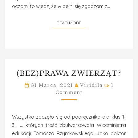
oczami to wiedz, że w pełni się zgadzam z…
READ MORE
READ MORE
(BEZ)PRAWA
(BEZ)PRAWA ZWIERZĄT?
ZWIERZĄT?
Comment
31 Marca, 2021
Viridila
1
Comment
Wszystko zaczęło się od podręcznika dla klas 1-
3… … których treść zbulwersowała Wiceministra
edukacji Tomasza Rzymkowskiego. Jako doktor