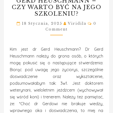
GERD HEUSCHMANN –
HEUSCHMANN
CZY WARTO BYĆ NA JEGO
–
SZKOLENIU?
CZY
WARTO
Comment
18 Stycznia, 2025
Viridila
0
Comment
BYĆ
NA
JEGO
Kim jest dr Gerd Heuschmann? Dr Gerd
SZKOLENIU?
Heuschmann należy do grona osób, o których
mogę pokusić się o następujące stwierdzenia:
Biorąc pod uwagę jego życiorys, szczególnie
doświadczenie oraz wykształcenie,
podsumowałabym tak: 3w1. Jest doktorem
weterynarii, wieloletnim jeźdźcem (wychowywał
się wśród koni) i trenerem. Należy też pamiętać,
że: *Choć dr Gerdowi nie brakuje wiedzy,
wprawnego oka i doświadczenia, to miej na