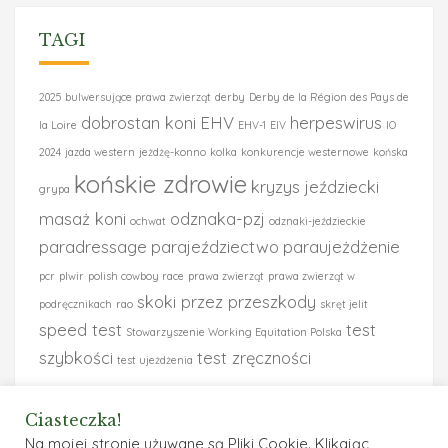
TAGI
2025
bulwersujące prawa zwierząt
derby
Derby de la Région des Pays de
dobrostan koni
EHV
herpeswirus
la Loire
EHV-1
EIV
IO
2024
jazda western
jeżdżę-konno
kolka
konkurencje westernowe
końska
końskie zdrowie
kryzys jeździecki
grypa
masaż koni
odznaka-pzj
ochwat
odznaki-jeździeckie
paradressage
parajeździectwo
paraujeżdżenie
pcr
plwir
polish cowboy race
prawa zwierząt
prawa zwierząt w
skoki przez przeszkody
podręcznikach
rao
skręt jelit
speed test
test
Stowarzyszenie Working Equitation Polska
szybkości
test zręczności
test ujeżdżenia
ujeżdżenie
ustawa o ochronie zwierzat
wiceminister
Ciasteczka!
working
Na mojej stronie używane są Pliki Cookie. Klikając
zbulwersowany prawami zwierząt
wolontariusz