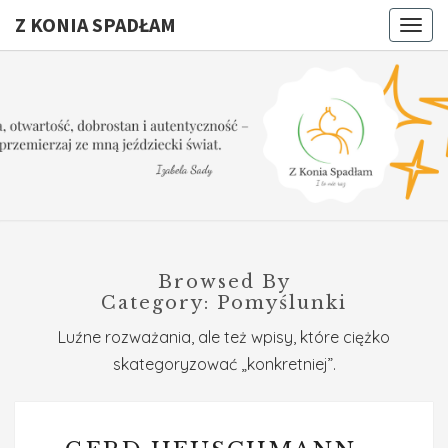
Z KONIA SPADŁAM
Togg
navig
Z KONI
I
To
Nie
SPADŁA
Raz
Browsed By
Category:
Pomyślunki
Luźne rozważania, ale też wpisy, które ciężko
skategoryzować „konkretniej”.
GERD