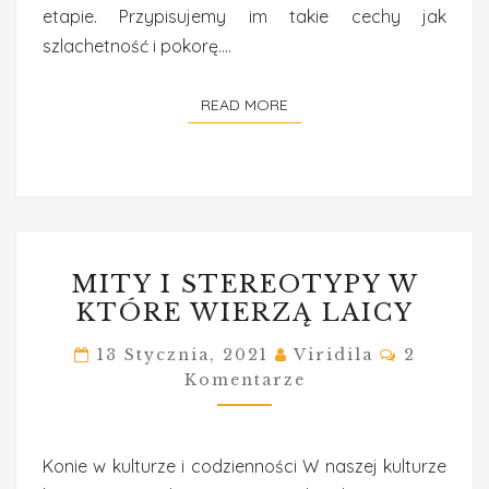
etapie. Przypisujemy im takie cechy jak
szlachetność i pokorę….
READ MORE
READ MORE
MITY
MITY I STEREOTYPY W
I
KTÓRE WIERZĄ LAICY
STEREOTYPY
W
Comment
13 Stycznia, 2021
Viridila
2
KTÓRE
Komentarze
WIERZĄ
LAICY
Konie w kulturze i codzienności W naszej kulturze