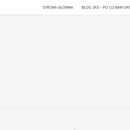
STRONA GŁÓWNA
BLOG ZKS – PO CO NAM ON
Z K
I
To
Nie
Raz
SPA