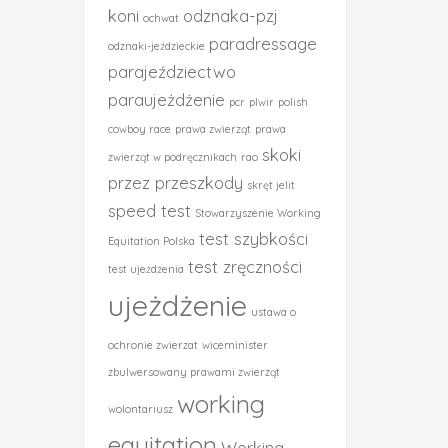
koni
odznaka-pzj
ochwat
paradressage
odznaki-jeździeckie
parajeździectwo
paraujeżdżenie
pcr
plwir
polish
cowboy race
prawa zwierząt
prawa
skoki
zwierząt w podręcznikach
rao
przez przeszkody
skręt jelit
speed test
Stowarzyszenie Working
test szybkości
Equitation Polska
test zręczności
test ujeżdżenia
ujeżdżenie
ustawa o
ochronie zwierzat
wiceminister
zbulwersowany prawami zwierząt
working
wolontariusz
equitation
Working