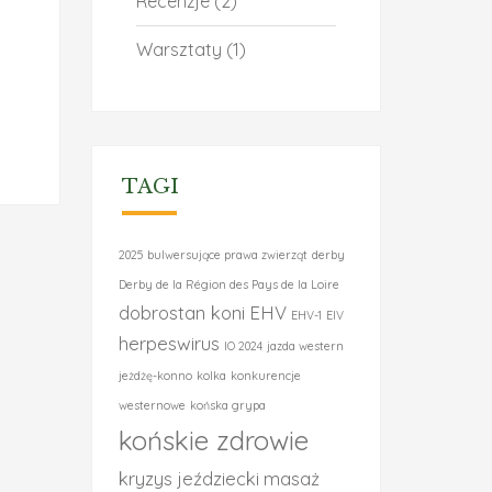
Recenzje
(2)
Warsztaty
(1)
TAGI
2025
bulwersujące prawa zwierząt
derby
Derby de la Région des Pays de la Loire
dobrostan koni
EHV
EHV-1
EIV
herpeswirus
IO 2024
jazda western
jeżdżę-konno
kolka
konkurencje
westernowe
końska grypa
końskie zdrowie
kryzys jeździecki
masaż