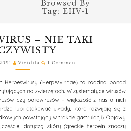
Browsed By
Tag:
EHV-1
HERPESWIRUS
IRUS – NIE TAKI
–
CZYWISTY
NIE
TAKI
Comments
 2021
Viridila
1 Comment
OCZYWISTY
ąt Herpeswirusy (Herpesviridae) to rodzina ponad
tujących na zwierzętach. W systematyce wirusów
usów czy poliowirusów – większość z nas o nich
ardzo lubi atakować układy, które rozwijają się z
dkowych powstający w trakcie gastrulacji). Objawy
zęściej dotyczą: skóry (greckie herpein znaczy