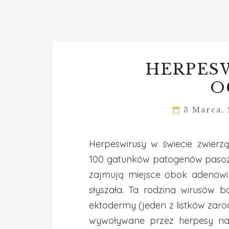
HERPESW
O
3 Marca,
Herpeswirusy w świecie zwierz
100 gatunków patogenów pasoży
zajmują miejsce obok adenowir
słyszała. Ta rodzina wirusów b
ektodermy (jeden z listków zaro
wywoływane przez herpesy najc