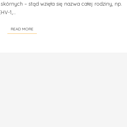
skórnych – stąd wzięła się nazwa całej rodziny, np.
EHV-1,…
READ MORE
READ MORE