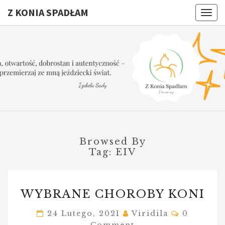
Z KONIA SPADŁAM
Togg
navig
Z KONI
I
To
Nie
SPADŁA
Raz
Browsed By
Tag:
EIV
WYBRANE
WYBRANE CHOROBY KONI
CHOROBY
KONI
Comment
24 Lutego, 2021
Viridila
0