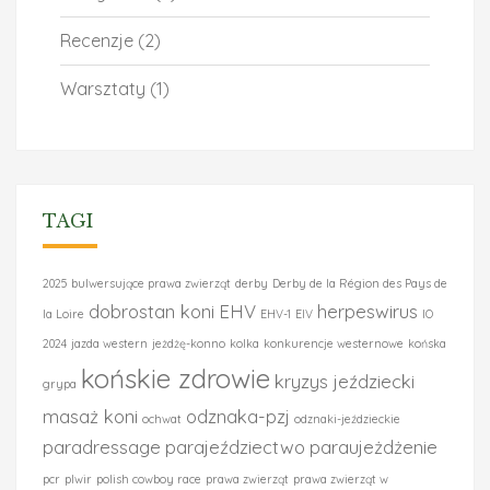
Recenzje
(2)
Warsztaty
(1)
TAGI
2025
bulwersujące prawa zwierząt
derby
Derby de la Région des Pays de
dobrostan koni
EHV
herpeswirus
la Loire
EHV-1
EIV
IO
2024
jazda western
jeżdżę-konno
kolka
konkurencje westernowe
końska
końskie zdrowie
kryzys jeździecki
grypa
masaż koni
odznaka-pzj
ochwat
odznaki-jeździeckie
paradressage
parajeździectwo
paraujeżdżenie
pcr
plwir
polish cowboy race
prawa zwierząt
prawa zwierząt w