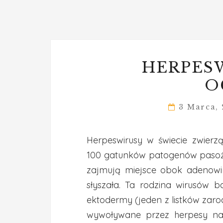
HERPESW
O
3 Marca,
Herpeswirusy w świecie zwierz
100 gatunków patogenów pasoży
zajmują miejsce obok adenowir
słyszała. Ta rodzina wirusów b
ektodermy (jeden z listków zaro
wywoływane przez herpesy najc