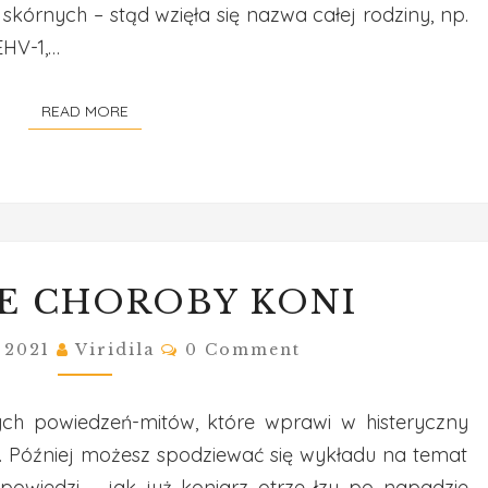
skórnych – stąd wzięła się nazwa całej rodziny, np.
EHV-1,…
READ MORE
READ MORE
WYBRANE
E CHOROBY KONI
CHOROBY
KONI
Comments
, 2021
Viridila
0 Comment
tych powiedzeń-mitów, które wprawi w histeryczny
ni. Później możesz spodziewać się wykładu na temat
odpowiedzi – jak już koniarz otrze łzy po napadzie