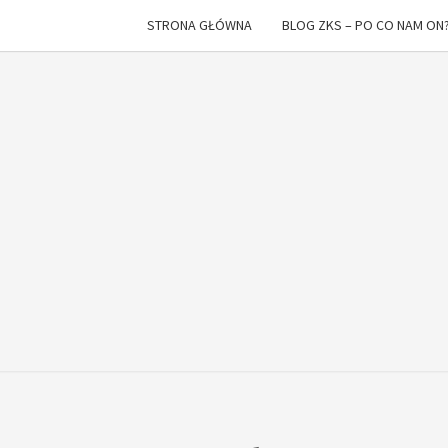
STRONA GŁÓWNA
BLOG ZKS – PO CO NAM ON
Z K
I
To
Nie
Raz
SPA