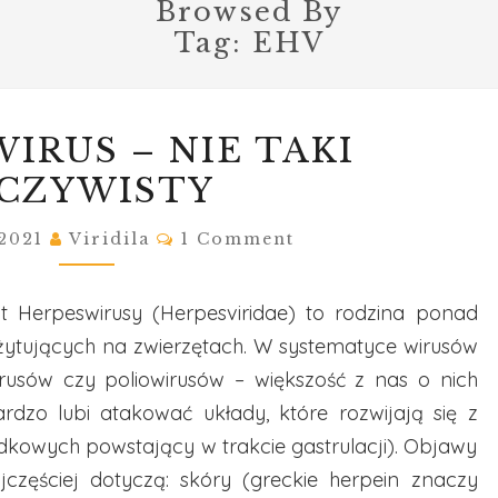
Browsed By
Tag:
EHV
HERPESWIRUS
IRUS – NIE TAKI
–
CZYWISTY
NIE
TAKI
Comments
 2021
Viridila
1 Comment
OCZYWISTY
ąt Herpeswirusy (Herpesviridae) to rodzina ponad
tujących na zwierzętach. W systematyce wirusów
usów czy poliowirusów – większość z nas o nich
ardzo lubi atakować układy, które rozwijają się z
dkowych powstający w trakcie gastrulacji). Objawy
zęściej dotyczą: skóry (greckie herpein znaczy