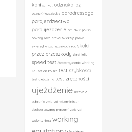
koni
odznaka-pzj
ochwat
paradressage
odznaki-jeździeckie
parajeździectwo
paraujeżdżenie
pcr
plwir
polish
cowboy race
prawa zwierząt
prawa
skoki
zwierząt w podręcznikach
rao
przez przeszkody
skręt jelit
speed test
Stowarzyszenie Working
test szybkości
Equitation Polska
test zręczności
test ujeżdżenia
ujeżdżenie
ustawa o
ochronie zwierzat
wiceminister
zbulwersowany prawami zwierząt
working
wolontariusz
equitation
Working