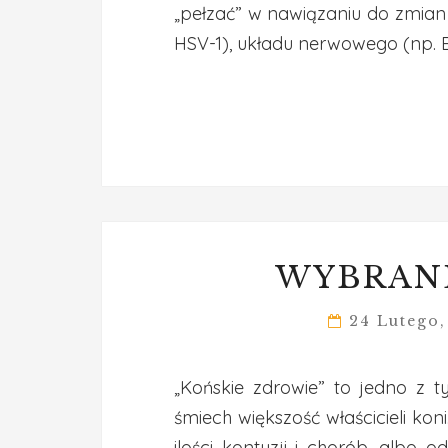
„pełzać” w nawiązaniu do zmian 
HSV-1), układu nerwowego (np. 
WYBRAN
24 Lutego
„Końskie zdrowie” to jedno z 
śmiech większość właścicieli ko
ilości kontuzji i chorób, albo 