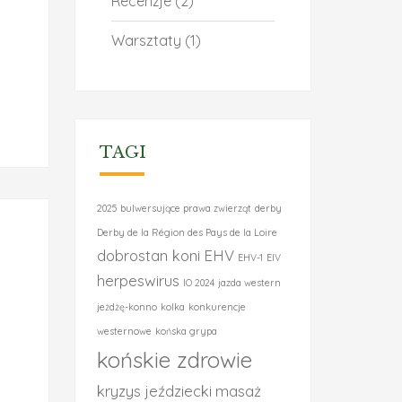
Recenzje
(2)
Warsztaty
(1)
TAGI
2025
bulwersujące prawa zwierząt
derby
Derby de la Région des Pays de la Loire
dobrostan koni
EHV
EHV-1
EIV
herpeswirus
IO 2024
jazda western
jeżdżę-konno
kolka
konkurencje
westernowe
końska grypa
końskie zdrowie
kryzys jeździecki
masaż