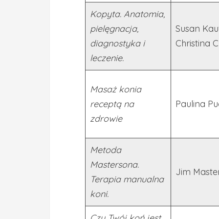
Kopyta. Anatomia,
pielęgnacja,
Susan Kau
diagnostyka i
Christina C
leczenie.
Masaż konia
receptą na
Paulina Pu
zdrowie
Metoda
Mastersona.
Jim Maste
Terapia manualna
koni.
Czy Twój koń jest