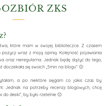
KSIĘGOZBIÓR
GOZBIÓR ZKS
ZKS
z?
iectwa, które mam w swojej biblioteczce. Z czasem
 pozycji wraz z moją opinią. Kolejność pojawiania
owa oraz nieregularna. Jednak będę dążyć do tego,
st doczekała się swoich „5min na blogu” 🙂
zytałam, a po niektóre sięgam co jakiś czas by
nt. Jednak na potrzeby recenzji blogowych, chcę
 do deski”, by było rzetelnie 🙂