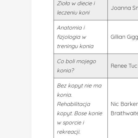
Zioła w diecie i
Joanna S
leczeniu koni
Anatomia i
fizjologia w
Gillian Gig
treningu konia
Co boli mojego
Renee Tuc
konia?
Bez kopyt nie ma
konia.
Rehabilitacja
Nic Barker
kopyt. Bose konie
Braithwait
w sporcie i
rekreacji.