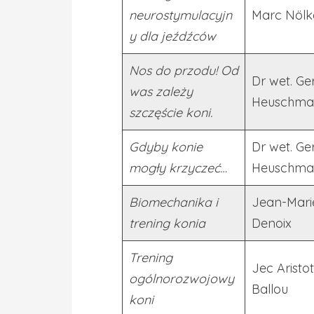
neurostymulacyjn
Marc Nölk
y dla jeźdźców
Nos do przodu! Od
Dr wet. Ge
was zależy
Heuschma
szczęście koni.
Gdyby konie
Dr wet. Ge
mogły krzyczeć…
Heuschma
Biomechanika i
Jean-Mari
trening konia
Denoix
Trening
Jec Aristot
ogólnorozwojowy
Ballou
koni