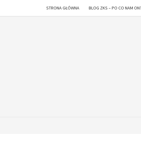
STRONA GŁÓWNA
BLOG ZKS – PO CO NAM ON
Z K
I
To
Nie
Raz
SPA