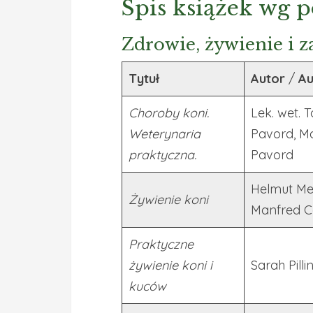
Spis książek wg 
Zdrowie, żywienie i 
Tytuł
Autor
/
Au
Choroby koni.
Lek. wet. 
Weterynaria
Pavord, M
praktyczna.
Pavord
Helmut Me
Żywienie koni
Manfred 
Praktyczne
żywienie koni i
Sarah Pilli
kuców