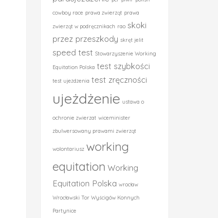
cowboy race
prawa zwierząt
prawa
skoki
zwierząt w podręcznikach
rao
przez przeszkody
skręt jelit
speed test
Stowarzyszenie Working
test szybkości
Equitation Polska
test zręczności
test ujeżdżenia
ujeżdżenie
ustawa o
ochronie zwierzat
wiceminister
zbulwersowany prawami zwierząt
working
wolontariusz
equitation
Working
Equitation Polska
wrocław
Wrocławski Tor Wyścigów Konnych
Partynice