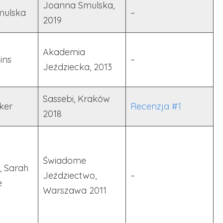
Joanna Smulska,
mulska
–
2019
Akademia
gins
–
Jeździecka, 2013
Sassebi, Kraków
ker
Recenzja #1
2018
Świadome
, Sarah
Jeździectwo,
–
e
Warszawa 2011