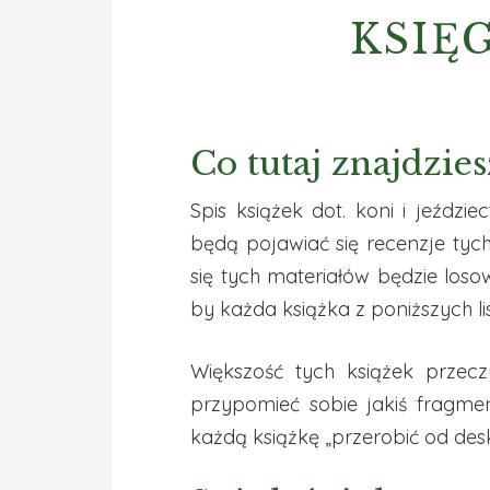
KSIĘ
Co tutaj znajdzies
Spis książek dot. koni i jeźdz
będą pojawiać się recenzje tych
się tych materiałów będzie los
by każda książka z poniższych li
Większość tych książek przec
przypomieć sobie jakiś fragme
każdą książkę „przerobić od deski