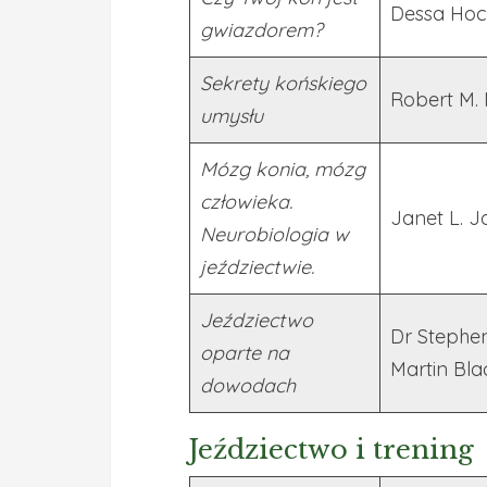
Dessa Hoc
gwiazdorem?
Sekrety końskiego
Robert M. M
umysłu
Mózg konia, mózg
człowieka.
Janet L. J
Neurobiologia w
jeździectwie.
Jeździectwo
Dr Stephen
oparte na
Martin Bla
dowodach
Jeździectwo i trening