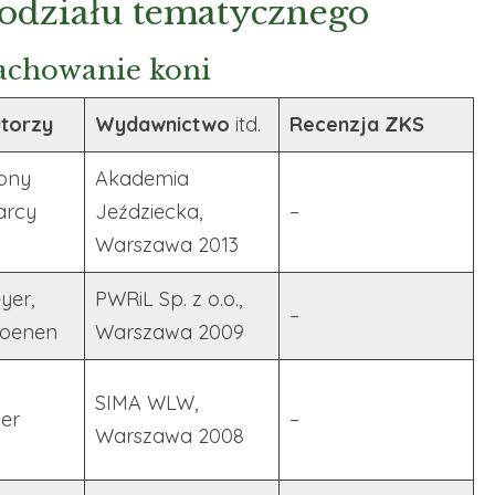
podziału tematycznego
zachowanie koni
torzy
Wydawnictwo
itd.
Recenzja ZKS
Tony
Akademia
arcy
Jeździecka,
–
Warszawa 2013
yer,
PWRiL Sp. z o.o.,
–
Coenen
Warszawa 2009
SIMA WLW,
ner
–
Warszawa 2008