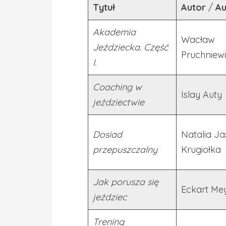
Tytuł
Autor
/
Au
Akademia
Wacław
Jeździecka. Część
Pruchniew
I.
Coaching w
Islay Auty
jeździectwie
Dosiad
Natalia Ja
przepuszczalny
Krugiołka
Jak porusza się
Eckart Me
jeździec
Trening