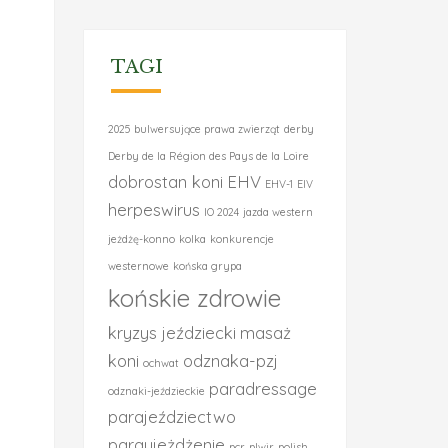
TAGI
2025
bulwersujące prawa zwierząt
derby
Derby de la Région des Pays de la Loire
dobrostan koni
EHV
EHV-1
EIV
herpeswirus
IO 2024
jazda western
jeżdżę-konno
kolka
konkurencje
westernowe
końska grypa
końskie zdrowie
kryzys jeździecki
masaż
koni
odznaka-pzj
ochwat
paradressage
odznaki-jeździeckie
parajeździectwo
paraujeżdżenie
pcr
plwir
polish