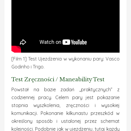
[Film 1] Test Ujeżdżenia w wykonaniu pary: Vasco
Godinho i Trigo.
Test Zręczności / Maneability Test
Powstał na bazie zadań „praktycznych” z
codziennej pracy. Celem pary jest pokazanie
stopnia wyszkolenia, zręczności i wysokiej
komunikacji. Pokonanie kilkunastu przeszkód w
określony sposób i ustalonej przez schemat
kolejności. Podobnie jak w ujeżdżeniu, tutaj każdy