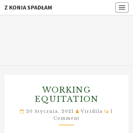
Z KONIA SPADŁAM
Togg
navig
Z KONI
I
To
Nie
SPADŁA
Raz
WORKING
WORKING
EQUITATION
EQUITATION
Commen
20 Stycznia, 2021
Viridila
1
Comment