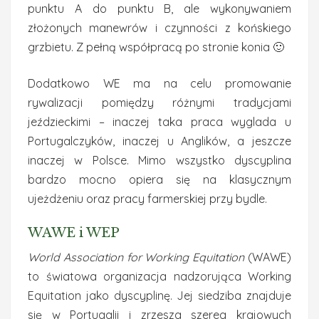
punktu A do punktu B, ale wykonywaniem
złożonych manewrów i czynności z końskiego
grzbietu. Z pełną współpracą po stronie konia 🙂
Dodatkowo WE ma na celu promowanie
rywalizacji pomiędzy różnymi tradycjami
jeździeckimi – inaczej taka praca wyglada u
Portugalczyków, inaczej u Anglików, a jeszcze
inaczej w Polsce. Mimo wszystko dyscyplina
bardzo mocno opiera się na klasycznym
ujeżdżeniu oraz pracy farmerskiej przy bydle.
WAWE i WEP
World Association for Working Equitation
(WAWE)
to światowa organizacja nadzorująca Working
Equitation jako dyscyplinę. Jej siedziba znajduje
się w Portugalii i zrzesza szereg krajowych