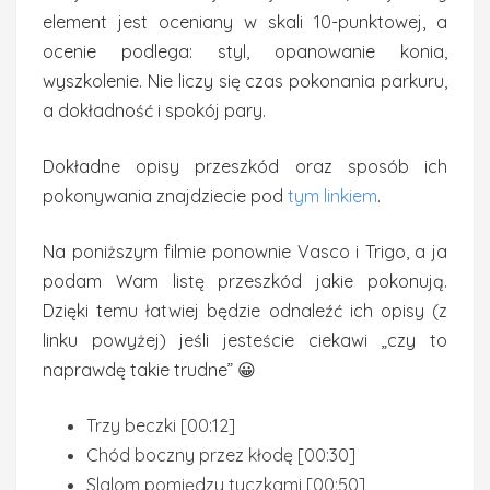
element jest oceniany w skali 10-punktowej, a
ocenie podlega: styl, opanowanie konia,
wyszkolenie. Nie liczy się czas pokonania parkuru,
a dokładność i spokój pary.
Dokładne opisy przeszkód oraz sposób ich
pokonywania znajdziecie pod
tym linkiem
.
Na poniższym filmie ponownie Vasco i Trigo, a ja
podam Wam listę przeszkód jakie pokonują.
Dzięki temu łatwiej będzie odnaleźć ich opisy (z
linku powyżej) jeśli jesteście ciekawi „czy to
naprawdę takie trudne” 😀
Trzy beczki [00:12]
Chód boczny przez kłodę [00:30]
Slalom pomiędzy tyczkami [00:50]