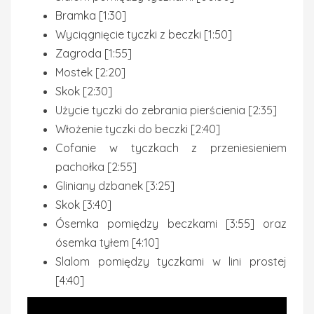
Bramka [1:30]
Wyciągnięcie tyczki z beczki [1:50]
Zagroda [1:55]
Mostek [2:20]
Skok [2:30]
Użycie tyczki do zebrania pierścienia [2:35]
Włożenie tyczki do beczki [2:40]
Cofanie w tyczkach z przeniesieniem
pachołka [2:55]
Gliniany dzbanek [3:25]
Skok [3:40]
Ósemka pomiędzy beczkami [3:55] oraz
ósemka tyłem [4:10]
Slalom pomiędzy tyczkami w lini prostej
[4:40]