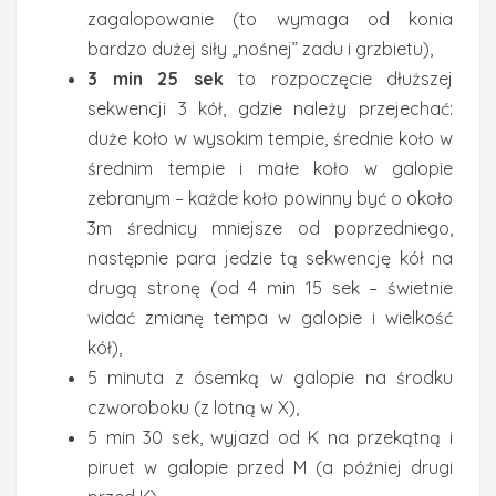
zagalopowanie (to wymaga od konia
bardzo dużej siły „nośnej” zadu i grzbietu),
3 min 25 sek
to rozpoczęcie dłuższej
sekwencji 3 kół, gdzie należy przejechać:
duże koło w wysokim tempie, średnie koło w
średnim tempie i małe koło w galopie
zebranym – każde koło powinny być o około
3m średnicy mniejsze od poprzedniego,
następnie para jedzie tą sekwencję kół na
drugą stronę (od 4 min 15 sek – świetnie
widać zmianę tempa w galopie i wielkość
kół),
5 minuta z ósemką w galopie na środku
czworoboku (z lotną w X),
5 min 30 sek, wyjazd od K na przekątną i
piruet w galopie przed M (a później drugi