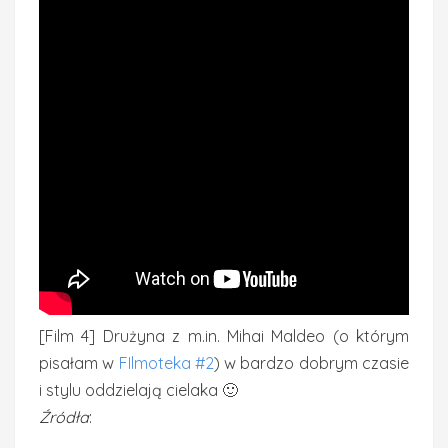
[Film 4] Drużyna z m.in. Mihai Maldeo (o którym
pisałam w
FIlmoteka #2
) w bardzo dobrym czasie
i stylu oddzielają cielaka 🙂
Źródła
: