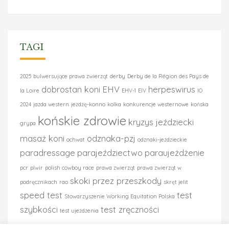
TAGI
2025
bulwersujące prawa zwierząt
derby
Derby de la Région des Pays de
dobrostan koni
EHV
herpeswirus
la Loire
EHV-1
EIV
IO
2024
jazda western
jeżdżę-konno
kolka
konkurencje westernowe
końska
końskie zdrowie
kryzys jeździecki
grypa
masaż koni
odznaka-pzj
ochwat
odznaki-jeździeckie
paradressage
parajeździectwo
paraujeżdżenie
pcr
plwir
polish cowboy race
prawa zwierząt
prawa zwierząt w
skoki przez przeszkody
podręcznikach
rao
skręt jelit
speed test
test
Stowarzyszenie Working Equitation Polska
szybkości
test zręczności
test ujeżdżenia