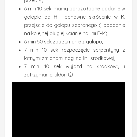
przed K),
6 min 10 sek, mamy bardzo ładne dodanie w
galopie od H i ponowne skrócenie w K,
przejście do galopu zebranego (i podobnie
na kolejnej długiej ścianie na linii F-M),
6 min 50 sek zatrzymanie z galopu,
7 min 10 sek rozpoczęcie serpentyny z
lotnymi zmianami nogi na linii środkowej,
7 min 40 sek wyjazd na środkową i
zatrzymanie, ukłon 🙂