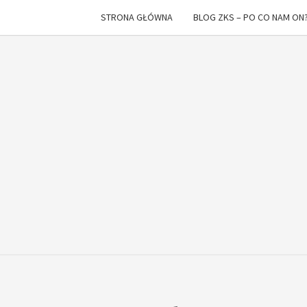
STRONA GŁÓWNA
BLOG ZKS – PO CO NAM ON
Z K
I
To
Nie
Raz
SPA