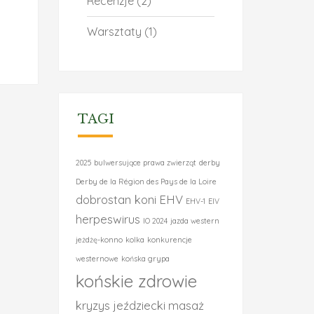
Recenzje
(2)
Warsztaty
(1)
TAGI
2025
bulwersujące prawa zwierząt
derby
Derby de la Région des Pays de la Loire
dobrostan koni
EHV
EHV-1
EIV
herpeswirus
IO 2024
jazda western
jeżdżę-konno
kolka
konkurencje
westernowe
końska grypa
końskie zdrowie
kryzys jeździecki
masaż