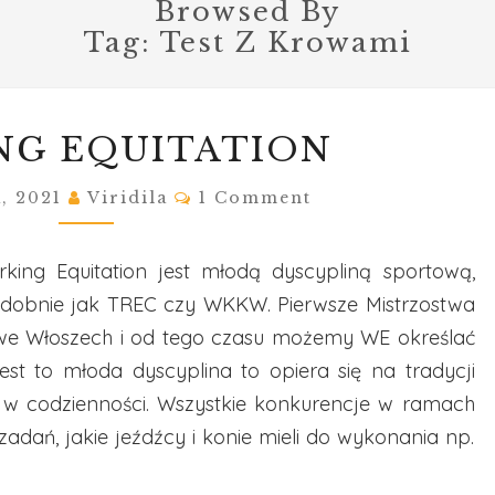
Browsed By
Tag:
Test Z Krowami
WORKING
NG EQUITATION
EQUITATION
Comments
a, 2021
Viridila
1 Comment
rking Equitation jest młodą dyscypliną sportową,
podobnie jak TREC czy WKKW. Pierwsze Mistrzostwa
 we Włoszech i od tego czasu możemy WE określać
st to młoda dyscyplina to opiera się na tradycji
– w codzienności. Wszystkie konkurencje w ramach
dań, jakie jeźdźcy i konie mieli do wykonania np.