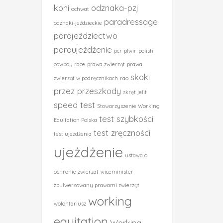
koni
odznaka-pzj
ochwat
paradressage
odznaki-jeździeckie
parajeździectwo
paraujeżdżenie
pcr
plwir
polish
cowboy race
prawa zwierząt
prawa
skoki
zwierząt w podręcznikach
rao
przez przeszkody
skręt jelit
speed test
Stowarzyszenie Working
test szybkości
Equitation Polska
test zręczności
test ujeżdżenia
ujeżdżenie
ustawa o
ochronie zwierzat
wiceminister
zbulwersowany prawami zwierząt
working
wolontariusz
equitation
Working