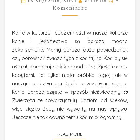
13 Stycznia, 2021
Viridila
2
KTÓRE
Komentarze
WIERZĄ
LAICY
Konie w kulturze i codzienności W naszej kulturze
konie i jeździectwo są bardzo mocno
zakorzenione. Mamy bardzo dużo powiedzonek
czy porównań związanych z końmi, np: Koń by się
uśmiał. Kombinuje jak koń pod górę. Zjeść konia z
kopytami. To tylko mała próbka tego, jak w
naszym codziennym życiu powołujemy się na
konie. Bardzo często w sposób nieświadomy 🙂
Zwierzęta te towarzyszyły ludziom od wieków,
więc ciężko żeby nie wywarły na nas wpływu.
Jeszcze nie tak dawno temu koń miał ogromną…
READ MORE
READ MORE