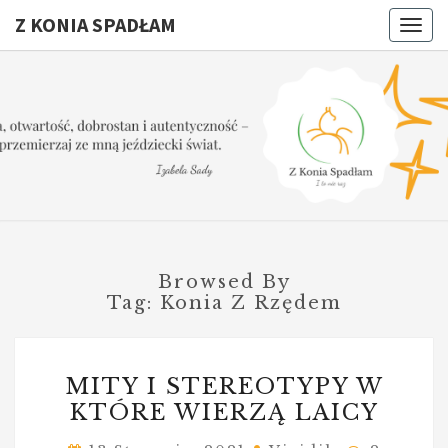
Z KONIA SPADŁAM
Togg
navig
Z KONI
I
To
Nie
SPADŁA
Raz
Browsed By
Tag:
Konia Z Rzędem
MITY
MITY I STEREOTYPY W
I
KTÓRE WIERZĄ LAICY
STEREOTYPY
W
Comment