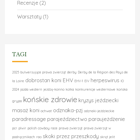
Recenzje
(2)
Warsztaty
(1)
TAGI
2025
bulwersujące prawa zwierząt
derby
Derby de la Région des Pays de
dobrostan koni
EHV
herpeswirus
la Loire
EHV-1
EIV
IO
2024
jazda western
jeżdżę-konno
kolka
konkurencje westernowe
końska
końskie zdrowie
kryzys jeździecki
grypa
masaż koni
odznaka-pzj
ochwat
odznaki-jeździeckie
paradressage
parajeździectwo
paraujeżdżenie
pcr
plwir
polish cowboy race
prawa zwierząt
prawa zwierząt w
skoki przez przeszkody
podręcznikach
rao
skręt jelit