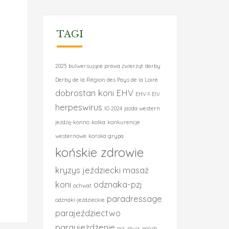
TAGI
2025
bulwersujące prawa zwierząt
derby
Derby de la Région des Pays de la Loire
dobrostan koni
EHV
EHV-1
EIV
herpeswirus
IO 2024
jazda western
jeżdżę-konno
kolka
konkurencje
westernowe
końska grypa
końskie zdrowie
kryzys jeździecki
masaż
koni
odznaka-pzj
ochwat
paradressage
odznaki-jeździeckie
parajeździectwo
paraujeżdżenie
pcr
plwir
polish