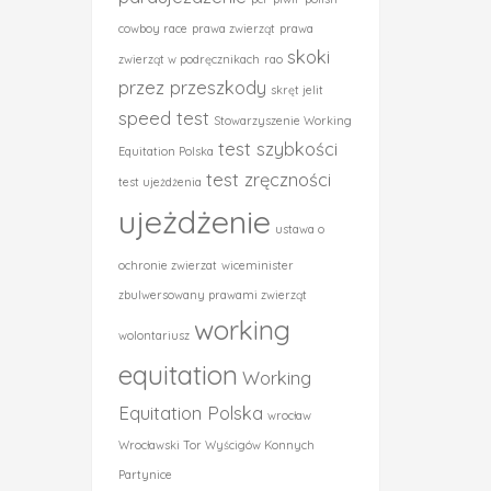
cowboy race
prawa zwierząt
prawa
skoki
zwierząt w podręcznikach
rao
przez przeszkody
skręt jelit
speed test
Stowarzyszenie Working
test szybkości
Equitation Polska
test zręczności
test ujeżdżenia
ujeżdżenie
ustawa o
ochronie zwierzat
wiceminister
zbulwersowany prawami zwierząt
working
wolontariusz
equitation
Working
Equitation Polska
wrocław
Wrocławski Tor Wyścigów Konnych
Partynice