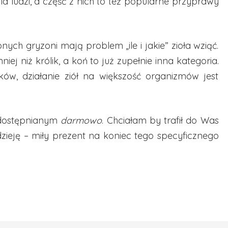
a ludzi, a część z nich to też popularne przyprawy
ych gryzoni mają problem „ile i jakie” zioła wziąć.
niej niż królik, a koń to już zupełnie inna kategoria.
łków, działanie ziół na większość organizmów jest
udostępnianym
darmowo
. Chciałam by trafił do Was
zieję – miły prezent na koniec tego specyficznego