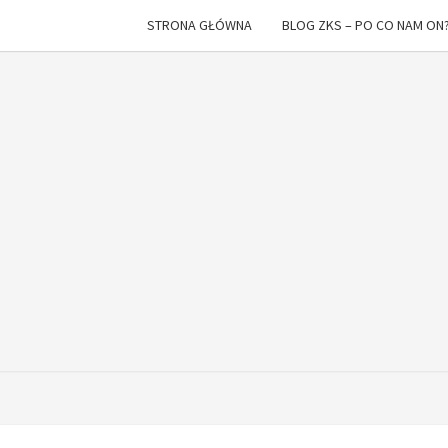
STRONA GŁÓWNA
BLOG ZKS – PO CO NAM ON
Z K
I
To
Nie
Raz
SPA