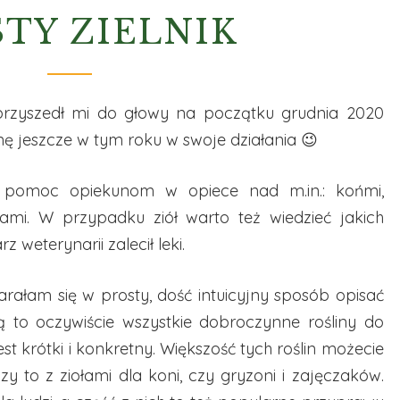
PROSTY
TY ZIELNIK
ZIELNIK
 przyszedł mi do głowy na początku grudnia 2020
nę jeszcze w tym roku w swoje działania 😉
 pomoc opiekunom w opiece nad m.in.: końmi,
iami. W przypadku ziół warto też wiedzieć jakich
z weterynarii zalecił leki.
arałam się w prosty, dość intuicyjny sposób opisać
ą to oczywiście wszystkie dobroczynne rośliny do
st krótki i konkretny. Większość tych roślin możecie
y to z ziołami dla koni, czy gryzoni i zajęczaków.