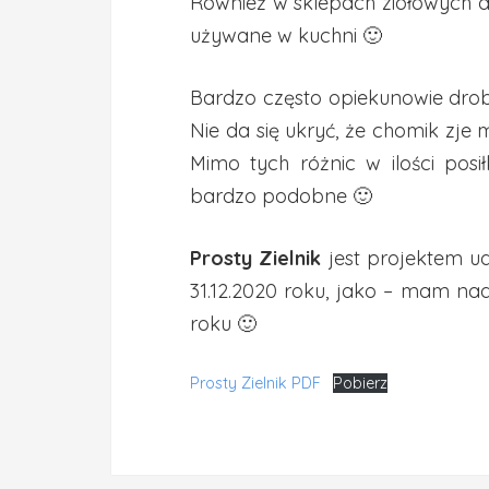
Również w sklepach ziołowych dl
używane w kuchni 🙂
Bardzo często opiekunowie drobn
Nie da się ukryć, że chomik zje m
Mimo tych różnic w ilości posi
bardzo podobne 🙂
Prosty Zielnik
jest projektem 
31.12.2020 roku, jako – mam nad
roku 🙂
Prosty Zielnik PDF
Pobierz